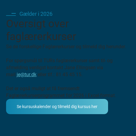
v
e
Gælder i 2026
Oversigt over
j
faglærerkurser
T
U
Se de forskellige Faglærerkurser og tilmeld dig herunder.
R
u
For spørgsmål til TURs faglærerkurser samt til- og
d
afmelding venligst kontakt Jane Ellingsen via
v
mail
je@tur.dk
eller tlf.: 81 45 45 15.
i
k
Det er også muligt at få fremsendt
l
Faglærerkurserprogrammet for 2026 i Excel-format.
e
Se kursuskalender og tilmeld dig kursus her
r
f
r
e
m