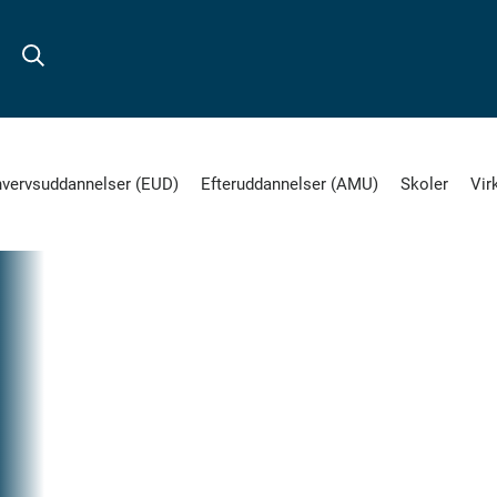
hvervsuddannelser (EUD)
Efteruddannelser (AMU)
Skoler
Vir
17.
SEP
2019
EUD
Del
på
B