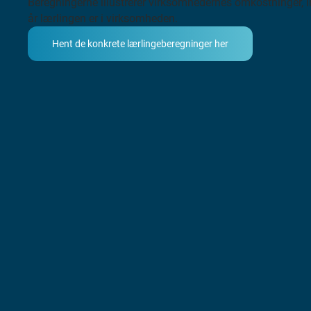
Beregningerne illustrerer virksomhedernes omkostninger, i
år lærlingen er i virksomheden.
Hent de konkrete lærlingeberegninger her