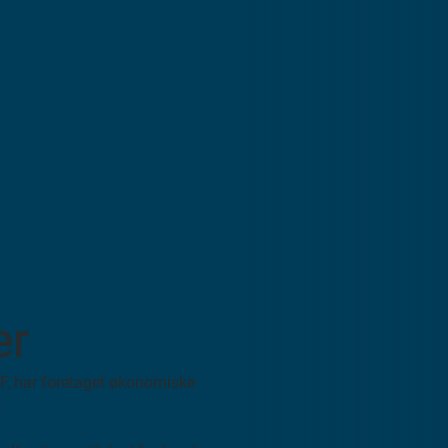
er
3F, har foretaget økonomiske
.