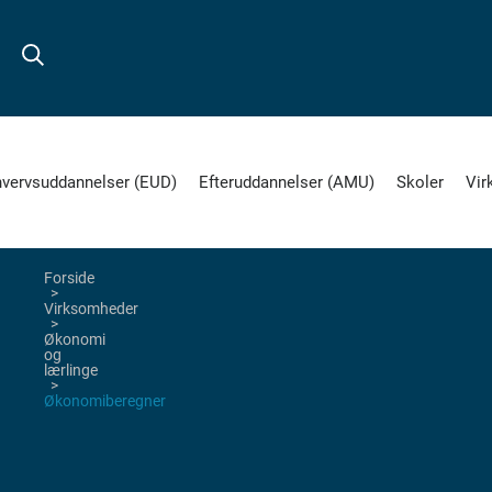
hvervsuddannelser (EUD)
Efteruddannelser (AMU)
Skoler
Vir
Forside
Virksomheder
Økonomi
og
lærlinge
Økonomiberegner