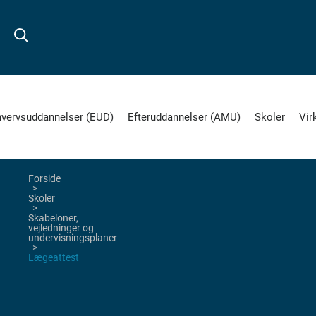
hvervsuddannelser (EUD)
Efteruddannelser (AMU)
Skoler
Vir
Forside
Skoler
Skabeloner,
vejledninger og
undervisningsplaner
Lægeattest