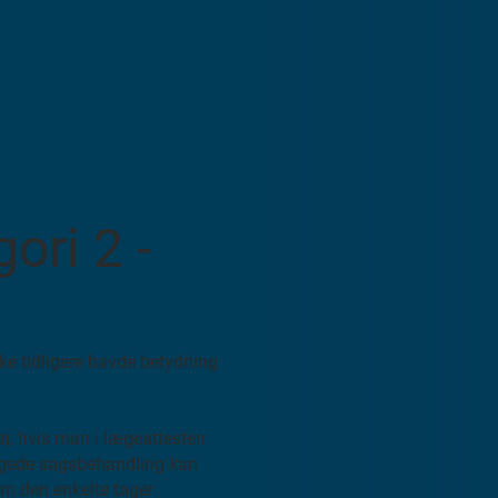
ori 2 -
e tidligere havde betydning
et, hvis man i lægeattesten
gede sagsbehandling kan
om den enkelte tager.