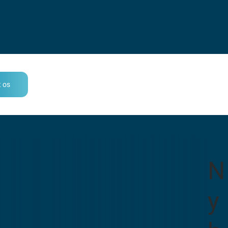
 os
N
y