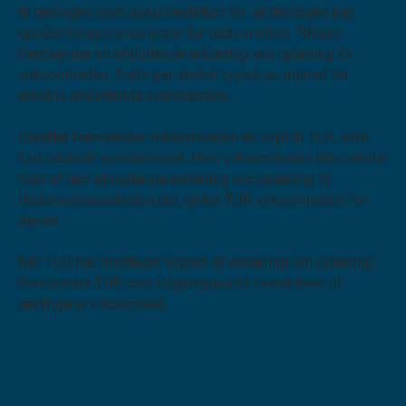
s
til lærlingen som dokumentation for, at lærlingen har
v
opnået kompetence inden for uddannelsen. Skolen
e
fremsender en afsluttende erklæring om oplæring til
d
virksomheden. Dette gør skolen typisk en måned før
a
elevens afsluttende svendeprøve.
t
k
Herefter fremsender virksomheden en kopi til TUR, som
o
kan udstede svendebrevet. Hvis virksomheden ikke sender
n
kopi af den afsluttende erklæring om oplæring til
t
Uddannelsessekretariatet rykker TUR virksomheden for
a
denne.
k
t
Når TUR har modtaget kopien af erklæring om oplæring,
e
fremsender TUR som udgangspunkt svendebrev til
T
lærlingens virksomhed.
U
R
p
å
t