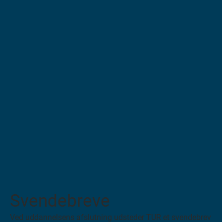
.
E
n
k
o
p
i
k
a
n
b
e
s
t
i
l
Svendebreve
l
e
Ved uddannelsens afslutning udsteder TUR et svendebrev