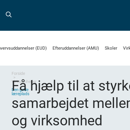
hvervsuddannelser (EUD)
Efteruddannelser (AMU)
Skoler
Vir
Forside
Få hjælp til at styr
Virksomheder
Den gode
læreplads
samarbejdet melle
og virksomhed