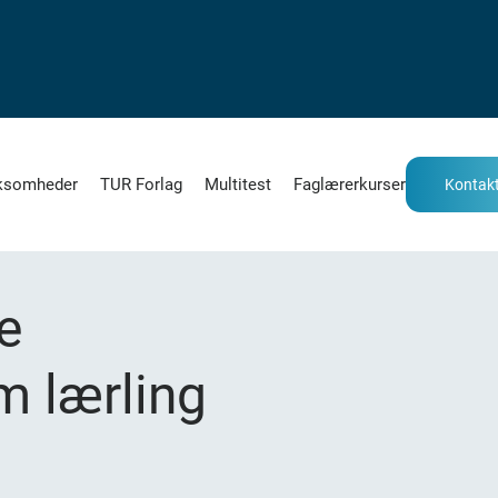
ksomheder
TUR Forlag
Multitest
Faglærerkurser
Kontakt
ke
m lærling