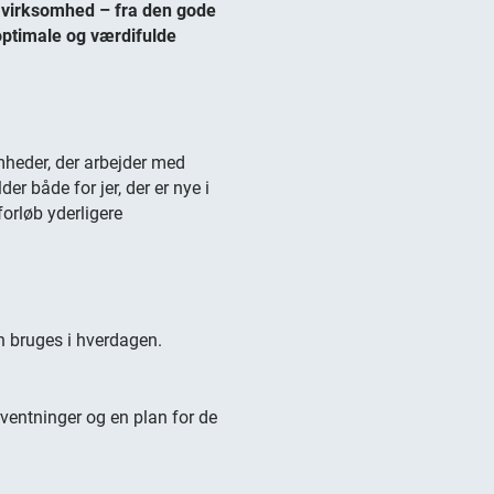
 virksomhed – fra den gode
optimale og værdifulde
omheder, der arbejder med
r både for jer, der er nye i
forløb yderligere
n bruges i hverdagen.
ventninger og en plan for de