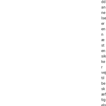
r
dd
a
an
t
ne
v
lse
æ
er
r
en
e
n
b
æ
e
st
r
en
e
sik
t
ke
t
r
i
vej
g
til
e
be
t
sk
t
æf
i
tig
l
els