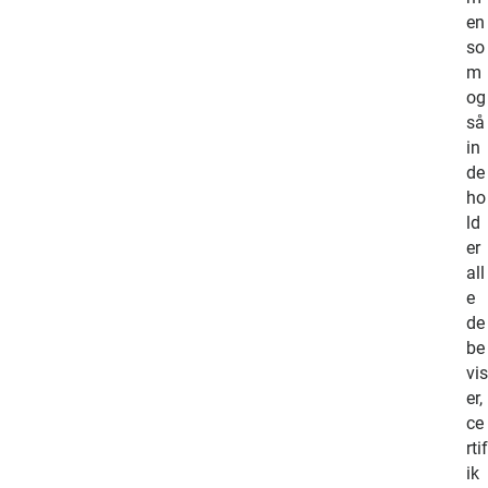
e
en
v
so
e
m
r
og
,
så
s
in
k
de
a
ho
l
ld
m
er
a
all
n
e
s
de
o
be
m
vis
a
er,
r
ce
b
rtif
e
ik