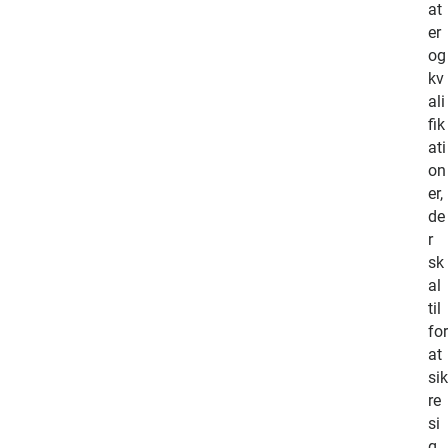
j
at
d
er
s
og
g
kv
i
ali
v
fik
e
ati
r
on
b
er,
e
de
t
r
a
sk
l
al
e
til
t
for
i
at
l
sik
A
re
T
si
P
g