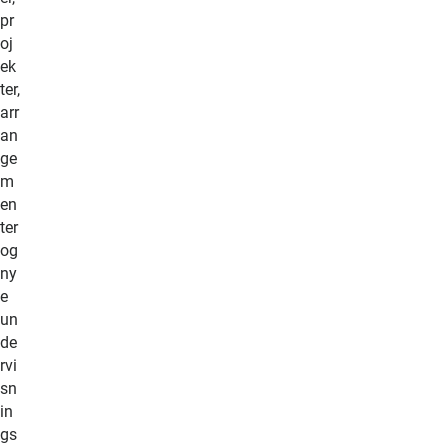
pr
oj
ek
ter,
arr
an
ge
m
en
ter
og
ny
e
un
de
rvi
sn
in
gs