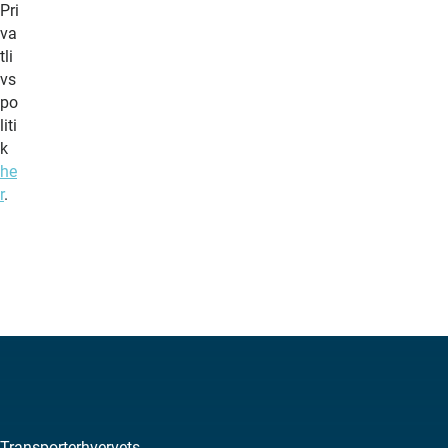
Pri
va
tli
vs
po
liti
k
he
r
.
Transporterhvervets