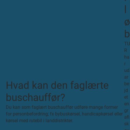
b
l
H
b
ø
s
B
b
6
G
t
TU
2
s
R
S
k
ha
p
b
r
u
k
ud
f
B
H
ar
s
k
m
Hvad kan den faglærte
be
2
u
jd
S
v
buschauffør?
et
p
en
u
k
Du kan som faglært buschauffør udføre mange former
gr
f
V
for personbefordring; fx bybuskørsel, handicapkørsel eller
afi
s
t
kørsel med rutebil i landdistrikter.
sk
(