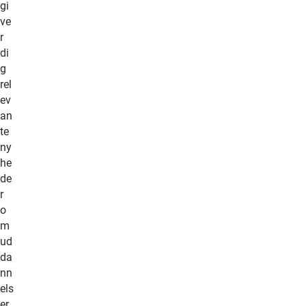
gi
ve
r
di
g
rel
ev
an
te
ny
he
de
r
o
m
ud
da
nn
els
er,