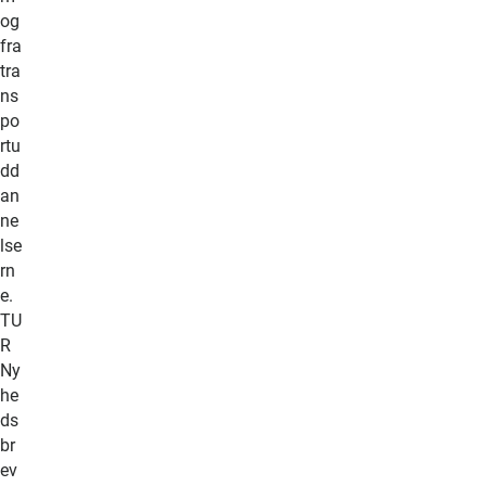
og
fra
tra
ns
po
rtu
dd
an
ne
lse
rn
e.
TU
R
Ny
he
ds
br
ev