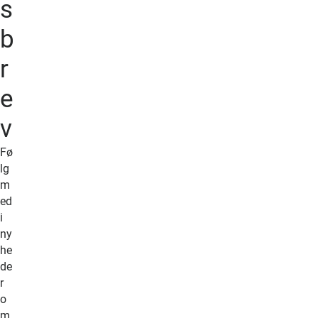
s
b
r
e
v
Fø
lg
m
ed
i
ny
he
de
r
o
m