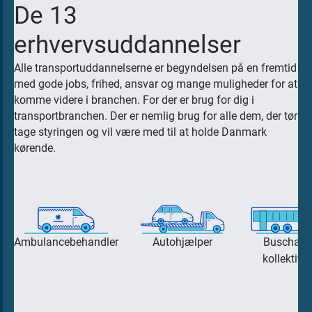
f
ko
De 13
eller AMU-skole
nt
i
erhvervsuddannelser
or
Transporterhvervets Uddannelser (TUR)
et
k
Varighed:
repræsenterer 13 arbejdsgiver- og
Alle transportuddannelserne er begyndelsen på en fremtid
fra
2 år til 5
arbejdstagerorganisationer.
med gode jobs, frihed, ansvar og mange muligheder for at
D
de
år
komme videre i branchen. For der er brug for dig i
r
n
Grundforløb, 40
Vi fastsætter mål og rammer for
transportbranchen. Der er nemlig brug for alle dem, der tør
ø
13
arbejdsmarkedsuddannelse (AMU) og
uger
tage styringen og vil være med til at holde Danmark
m
. -
erhvervsuddannelse (EUD) og udvikler
kørende.
m
Kørekort, 1,5 uger
24
fremtidssikrede uddannelser til
e
.
transportbranchen.
Oplæringsforløb,
r
jul
88 uger
d
i
u
20
Skole, 25,5 uger
o
Alle
26
Ambulancebehandler
Autohjælper
Buschauff
m
,
kollektiv t
Valgfri
e
m
Erhvervsuddanelse
specialefag, 1
t
en
uger
j
tr
Kørselsdisponent,
AMU-skoler
o