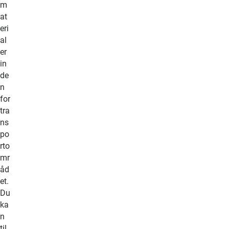
m
at
eri
al
er
in
de
n
for
tra
ns
po
rto
mr
åd
et.
Du
ka
n
til