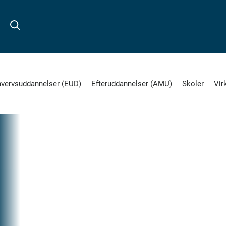
hvervsuddannelser (EUD)
Efteruddannelser (AMU)
Skoler
Vir
31.
MAR
2020
EUD
Del
på
C