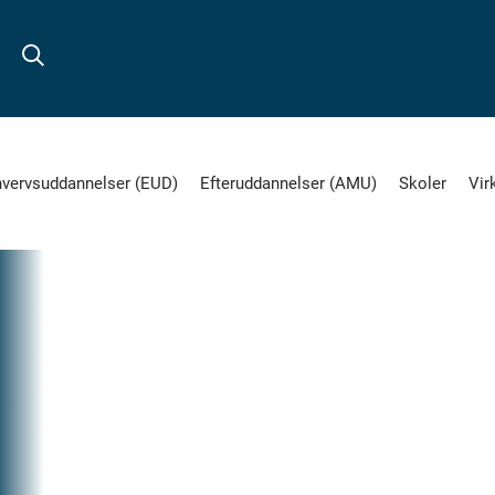
hvervsuddannelser (EUD)
Efteruddannelser (AMU)
Skoler
Vir
1.
OKT
2020
LUU
Del
på
E