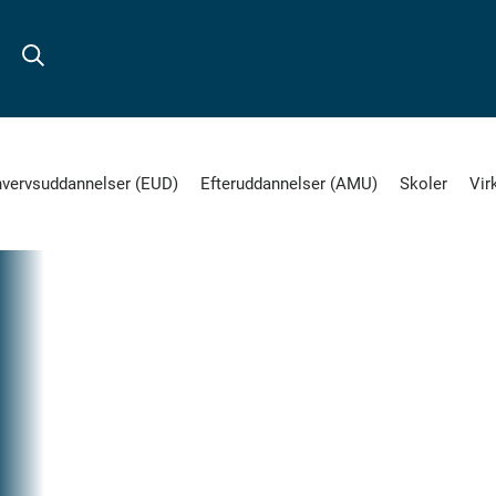
hvervsuddannelser (EUD)
Efteruddannelser (AMU)
Skoler
Vir
11.
JAN
2024
Del
på
F