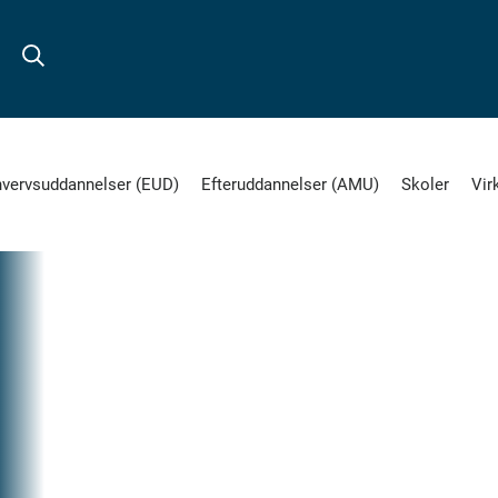
hvervsuddannelser (EUD)
Efteruddannelser (AMU)
Skoler
Vir
7.
FEB
2024
Del
på
H