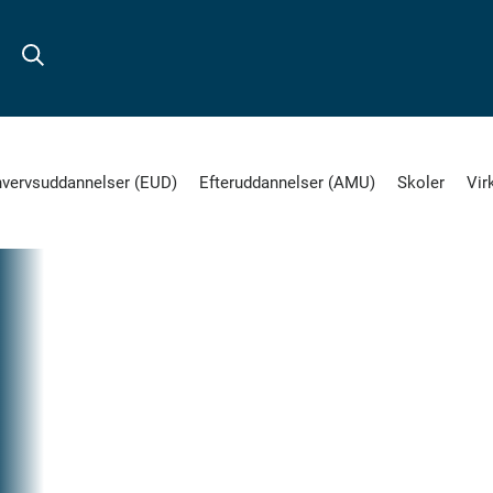
hvervsuddannelser (EUD)
Efteruddannelser (AMU)
Skoler
Vir
18.
NOV
2021
EVENTS
Del
på
P