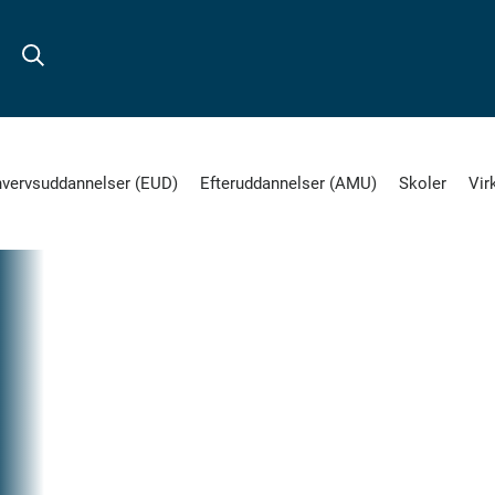
hvervsuddannelser (EUD)
Efteruddannelser (AMU)
Skoler
Vir
10.
OKT
2022
EVENTS
Del
på
R