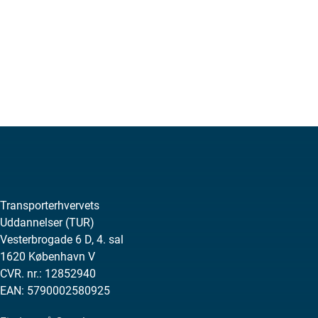
t
.
Transporterhvervets
Uddannelser (TUR)
Vesterbrogade 6 D, 4. sal
1620 København V
CVR. nr.: 12852940
EAN: 5790002580925