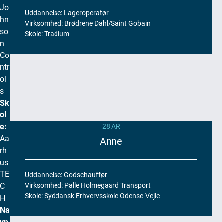
Jo
m
Uddannelse: Lageroperatør
hn
e
Virksomhed: Brødrene Dahl/Saint Gobain
so
d
Skole: Tradium
n
g
Co
o
ntr
d
ol
e
j
s
o
Sk
b
ol
s
e:
28 ÅR
,
Aa
Anne
f
rh
r
us
i
TE
Uddannelse: Godschauffør
h
C
Virksomhed: Palle Holmegaard Transport
e
Skole: Syddansk Erhvervsskole Odense-Vejle
H
d
Na
,
vn