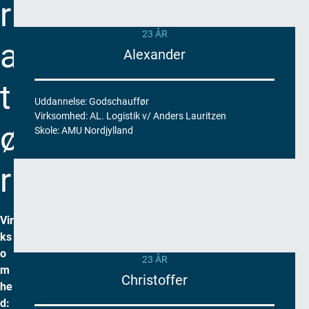
r
g
y
23 ÅR
n
a
Alexander
d
e
t
l
s
Uddannelse: Godschauffør
Virksomhed: AL. Logistik v/ Anders Lauritzen
e
ø
Skole: AMU Nordjylland
n
p
å
r
e
n
f
Vir
r
ks
e
o
23 ÅR
m
m
t
Christoffer
he
i
d:
d