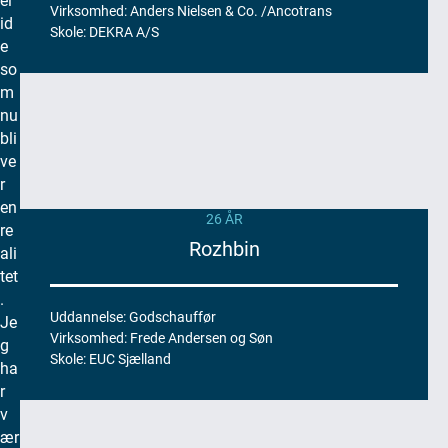
el
e
i
Virksomhed: Anders Nielsen & Co. /Ancotrans
id
Skole: DEKRA A/S
b
e
l
r
so
a
m
l
n
nu
c
e
bli
h
ve
e
r
r
n
en
.
26 ÅR
re
F
Rozhbin
ali
o
tet
r
.
d
Uddannelse: Godschauffør
Je
e
Virksomhed: Frede Andersen og Søn
g
r
Skole: EUC Sjælland
ha
e
r
r
v
b
ær