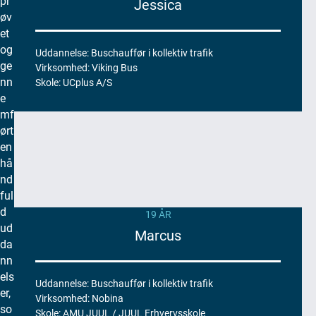
pr
Jessica
r
øv
a
et
n
og
Uddannelse: Buschauffør i kollektiv trafik
c
ge
Virksomhed: Viking Bus
h
nn
Skole: UCplus A/S
e
e
n
mf
.
ørt
D
en
e
hå
r
nd
e
ful
r
d
19 ÅR
n
ud
Marcus
e
da
m
nn
l
els
Uddannelse: Buschauffør i kollektiv trafik
i
er,
Virksomhed: Nobina
g
so
Skole: AMU JUUL / JUUL Erhvervsskole