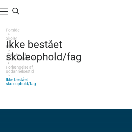
af
Forside
id
Skoler
Ikke bestået
EUD
skoleophold/fag
Ændring af
uddannelsestid
Forlængelse af
uddannelsestid
Ikke bestået
skoleophold/fag