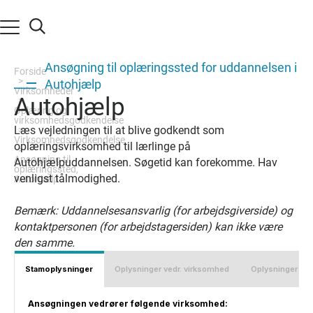
Ansøgning til oplæringssted for uddannelsen i
Forside
Autohjælp
d
Virksomheder
Autohjælp
Oplæring og
virksomhedsgodkendelse
Læs vejledningen til at blive godkendt som
Virksomhedsgodkendelse
oplæringsvirksomhed til lærlinge på
Ansøgning til
Autohjælpuddannelsen. Søgetid kan forekomme. Hav
oplæringssted,
venligst tålmodighed.
Autohjælp
Bemærk: Uddannelsesansvarlig (for arbejdsgiverside) og
kontaktpersonen (for arbejdstagersiden) kan ikke være
den samme.