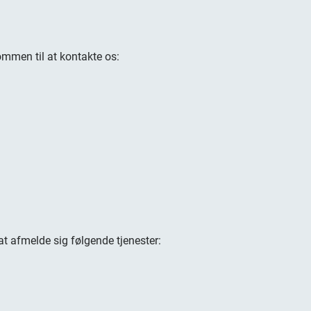
da
in
Læ
gæ
kommen til at kontakte os:
mo
vi
Al
re
nø
er
Læ
at afmelde sig følgende tjenester: