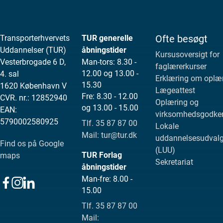
Ofte besøgt
Transporterhvervets
TUR generelle
Uddannelser (TUR)
åbningstider
Kursusoversigt for
Vesterbrogade 6 D,
Man-tors: 8.30 -
faglærerkurser
12.00 og 13.00 -
4. sal
Erklæring om oplæ
15.30
1620 København V
Lægeattest
Fre: 8.30 - 12.00
CVR. nr.: 12852940
Oplæring og
og 13.00 - 15.00
EAN:
virksomhedsgodke
5790002580925
Tlf. 35 87 87 00
Lokale
Mail: tur@tur.dk
uddannelsesudval
Find os på Google
(LUU)
TUR Forlag
maps
Sekretariat
åbningstider
Man-fre: 8.00 -
15.00
Tlf. 35 87 87 00
Mail: