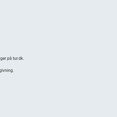
re
Vi
og
br
ger på tur.dk.
in
Læ
givning.
Nå
an