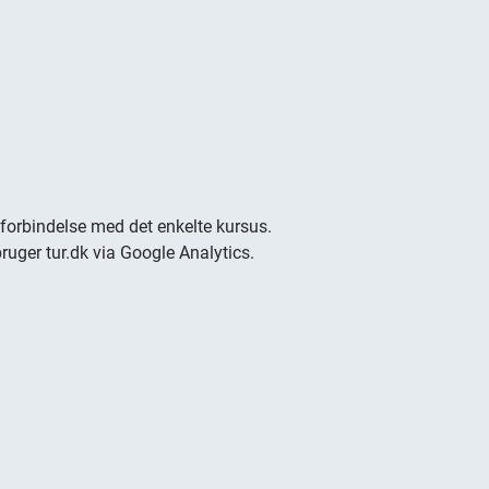
Pe
ko
op
 forbindelse med det enkelte kursus.
uger tur.dk via Google Analytics.
Pe
pe
er
in
Læ
pr
sle