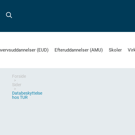
hvervsuddannelser (EUD)
Efteruddannelser (AMU)
Skoler
Vir
Forside
Sider
Databeskyttelse
hos TUR