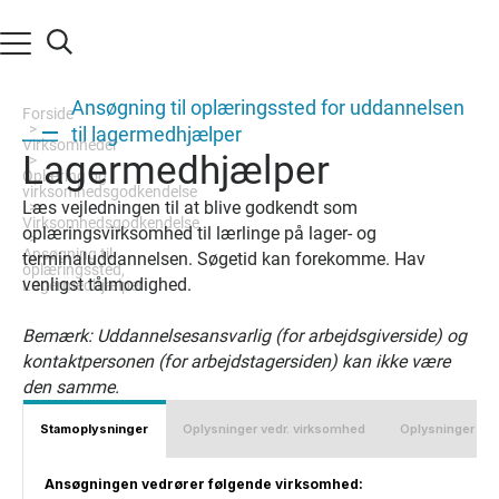
Ansøgning til oplæringssted for uddannelsen
Forside
til lagermedhjælper
d
Virksomheder
Lagermedhjælper
Oplæring og
virksomhedsgodkendelse
Læs vejledningen til at blive godkendt som
Virksomhedsgodkendelse
oplæringsvirksomhed til lærlinge på lager- og
Ansøgning til
terminaluddannelsen. Søgetid kan forekomme. Hav
oplæringssted,
venligst tålmodighed.
Lagermedhjælper
Bemærk: Uddannelsesansvarlig (for arbejdsgiverside) og
kontaktpersonen (for arbejdstagersiden) kan ikke være
den samme.